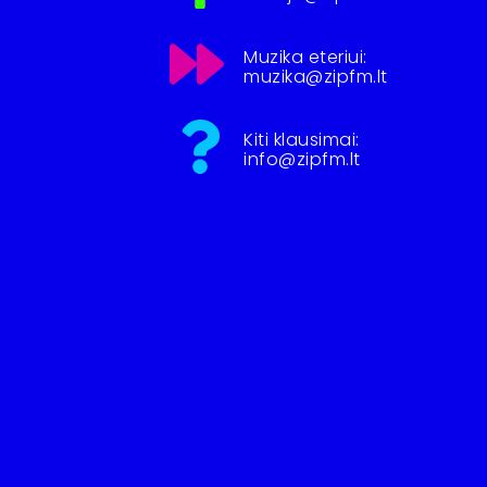
Muzika eteriui:
muzika@zipfm.lt
Kiti klausimai:
info@zipfm.lt