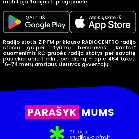
mobiliąja Radijas.lt programėle
Radijo stotis ZIP FM priklauso RADIOCENTRO radijo
stočių grupei. Tyrimų bendrovės „Kantar“
duomenimis RC grupės radijo stotys per savaitę
pasiekia apie 1 mln., per dieną – apie 464 tūkst.
16-74 metų amžiaus Lietuvos gyventojų.
PARAŠYK
MUMS
Studija:
studija@zipfm.lt