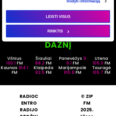
Rodyti informaciją
LEISTI VISUS
SUSIRASK SAVO ZIP FM
RINKTIS
DAŽNĮ
Vilnius
Šiauliai
Panevėžys
9
Utena
100.1
FM
88.2
FM
9.1
FM
105.0
FM
Kaunas
104.1
Klaipėda
Marijampolė
Tauragė
FM
92.5
FM
100.8
FM
105.7
FM
RADIOC
© ZIP
ENTRO
FM
RADIJO
2025.