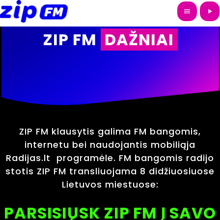
menu
play_arrow
ZIP FM
DAŽNIAI
ZIP FM klausytis galima FM bangomis,
internetu bei naudojantis mobiliąja
Radijas.lt programėle. FM bangomis radijo
stotis ZIP FM transliuojama 8 didžiuosiuose
Lietuvos miestuose:
PARSISIŲSK ZIP FM Į SAVO