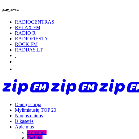
play_arrow
RADIOCENTRAS
RELAX FM
RADIO R
RADIOFIESTA
ROCK FM
RADIJAS.LT
Dainų istorija
Mylimiausių TOP 20
Naujos dainos
Iš kasetės
Apie mus
Komanda
Dažniai