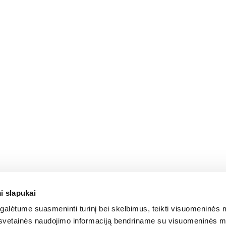
i slapukai
alėtume suasmeninti turinį bei skelbimus, teikti visuomeninės m
o, svetainės naudojimo informaciją bendriname su visuomeninės m