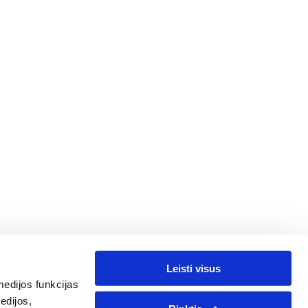
Leisti visus
edijos funkcijas
edijos,