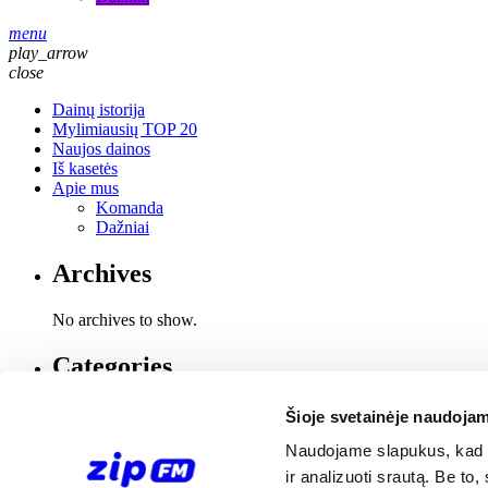
menu
play_arrow
close
Dainų istorija
Mylimiausių TOP 20
Naujos dainos
Iš kasetės
Apie mus
Komanda
Dažniai
Archives
No archives to show.
Categories
RADIOCENTRO RADIJO STOČIŲ GRUPĖ
No categories
Šioje svetainėje naudojam
Naudojame slapukus, kad g
ir analizuoti srautą. Be t