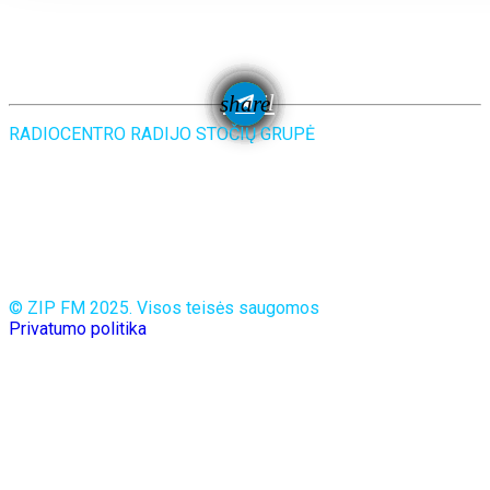
email
share
RADIOCENTRO RADIJO STOČIŲ GRUPĖ
© ZIP FM 2025. Visos teisės saugomos
Privatumo politika