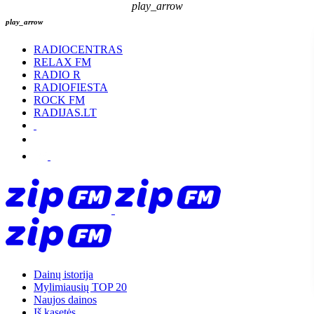
play_arrow
play_arrow
RADIOCENTRAS
RELAX FM
RADIO R
RADIOFIESTA
ROCK FM
RADIJAS.LT
Dainų istorija
Mylimiausių TOP 20
Naujos dainos
Iš kasetės