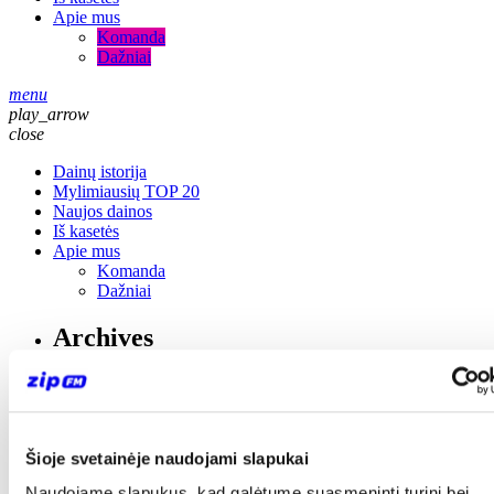
Apie mus
Komanda
Dažniai
menu
play_arrow
close
Dainų istorija
Mylimiausių TOP 20
Naujos dainos
Iš kasetės
Apie mus
Komanda
Dažniai
Archives
No archives to show.
Categories
Šioje svetainėje naudojami slapukai
No categories
Naudojame slapukus, kad galėtume suasmeninti turinį bei