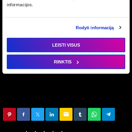
informacijos.
Rodyti informaciją
LEISTI VISUS
Laidų vedėjai
LUKAS GUNTULIS
RINKTIS
email