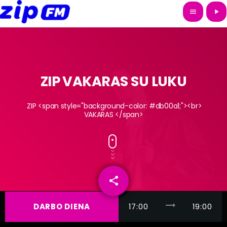
menu
play_arrow
ZIP VAKARAS SU LUKU
ZIP <span style="background-color: #db00a1;"><br>
VAKARAS </span>
share
email
trending_flat
DARBO DIENA
17:00
19:00