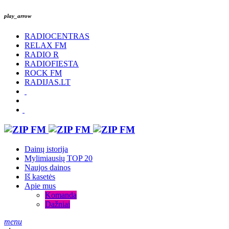
play_arrow
RADIOCENTRAS
RELAX FM
RADIO R
RADIOFIESTA
ROCK FM
RADIJAS.LT
Dainų istorija
Mylimiausių TOP 20
Naujos dainos
Iš kasetės
Apie mus
Komanda
Dažniai
menu