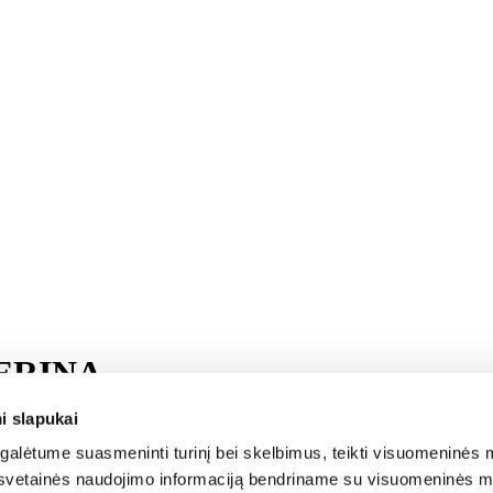
TERINA
i slapukai
IS </span>
alėtume suasmeninti turinį bei skelbimus, teikti visuomeninės m
email
share
o, svetainės naudojimo informaciją bendriname su visuomeninės m