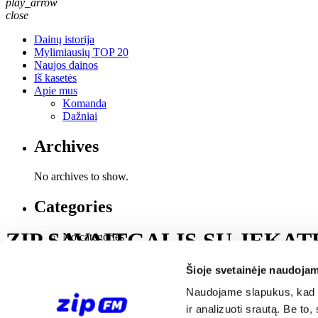
play_arrow
close
Dainų istorija
Mylimiausių TOP 20
Naujos dainos
Iš kasetės
Apie mus
Komanda
Dažniai
Archives
No archives to show.
Categories
ZIP SAVAITGALIS SU JEKA
No categories
Šioje svetainėje naudojam
ZIP <span style="background-color: #db00a1;"><br> SAVAITGAL
Naudojame slapukus, kad g
ir analizuoti srautą. Be t