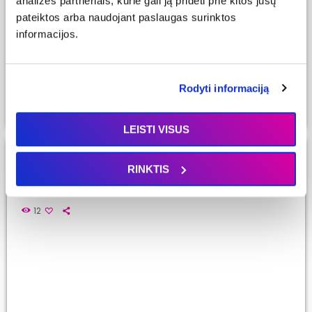
analizės partneriais, kurie gali ją pridėti prie kitos jūsų
pateiktos arba naudojant paslaugas surinktos
informacijos.
Rodyti informaciją
LEISTI VISUS
MYLIMIAUSIOS
RINKTIS
MYLIMIAUSIU TOP 20 20260718
12