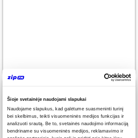
MYLIMIAUSIOS
Šioje svetainėje naudojami slapukai
MYLIMIAUSIU TOP 20 20260725
Naudojame slapukus, kad galėtume suasmeninti turinį
21
bei skelbimus, teikti visuomeninės medijos funkcijas ir
analizuoti srautą. Be to, svetainės naudojimo informaciją
bendriname su visuomeninės medijos, reklamavimo ir